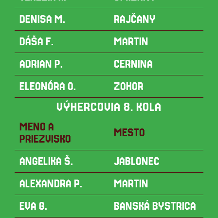
DENISA M.
RAJČANY
DÁŠA F.
MARTIN
ADRIAN P.
CERNINA
ELEONÓRA O.
ZOHOR
VÝHERCOVIA 8. KOLA
MENO A
MESTO
PRIEZVISKO
ANGELIKA Š.
JABLONEC
ALEXANDRA P.
MARTIN
EVA G.
BANSKÁ BYSTRICA