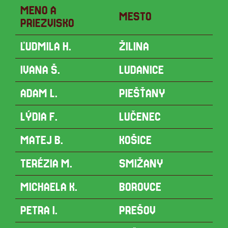
MENO A
MESTO
PRIEZVISKO
ĽUDMILA H.
ŽILINA
IVANA Š.
LUDANICE
ADAM L.
PIEŠŤANY
LÝDIA F.
LUČENEC
MATEJ B.
KOŠICE
TERÉZIA M.
SMIŽANY
MICHAELA K.
BOROVCE
PETRA I.
PREŠOV