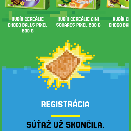
KUBÍK CEREÁLIE
KUBÍK CEREÁLIE CINI
KUBÍK C
CHOCO BALLS PIXEL
SQUARES PIXEL 500 G
CHOCO BAL
500 G
REGISTRÁCIA
SÚŤAŽ UŽ SKONČILA.