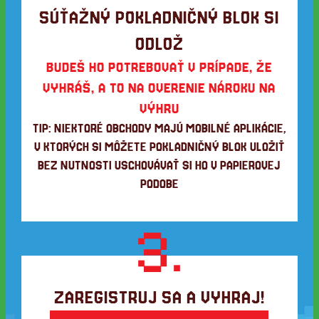
SÚŤAŽNÝ POKLADNIČNÝ BLOK SI
ODLOŽ
BUDEŠ HO POTREBOVAŤ V PRÍPADE, ŽE
VYHRÁŠ, A TO NA OVERENIE NÁROKU NA
VÝHRU
TIP: NIEKTORÉ OBCHODY MAJÚ MOBILNÉ APLIKÁCIE,
V KTORÝCH SI MÔŽETE POKLADNIČNÝ BLOK ULOŽIŤ
BEZ NUTNOSTI USCHOVÁVAŤ SI HO V PAPIEROVEJ
PODOBE
3.
ZAREGISTRUJ SA A VYHRAJ!