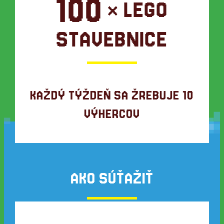
100
× LEGO
STAVEBNICE
KAŽDÝ TÝŽDEŇ SA ŽREBUJE 10
VÝHERCOV
AKO SÚŤAŽIŤ