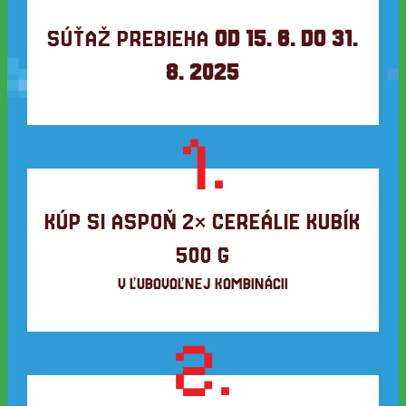
SÚŤAŽ PREBIEHA
OD 15. 6. DO 31.
8. 2025
1.
KÚP SI ASPOŇ 2× CEREÁLIE KUBÍK
500 G
V ĽUBOVOĽNEJ KOMBINÁCII
2.