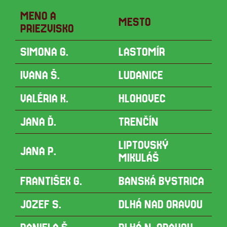
MENO A
MESTO
PRIEZVISKO
SIMONA G.
LASTOMÍR
IVANA Š.
LUDANICE
VALÉRIA K.
HLOHOVEC
JANA Ď.
TRENČÍN
LIPTOVSKÝ
JANA P.
MIKULÁŠ
FRANTIŠEK G.
BANSKÁ BYSTRICA
JOZEF S.
DLHÁ NAD ORAVOU