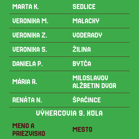
MARTA K.
SEDLICE
VERONIKA M.
MALACKY
VERONIKA Z.
VODERADY
VERONIKA S.
ŽILINA
DANIELA P.
BYTČA
MILOSLAVOV
MÁRIA R.
ALŽBETIN DVOR
RENÁTA N.
ŠPAČINCE
VÝHERCOVIA 9. KOLA
MENO A
MESTO
PRIEZVISKO