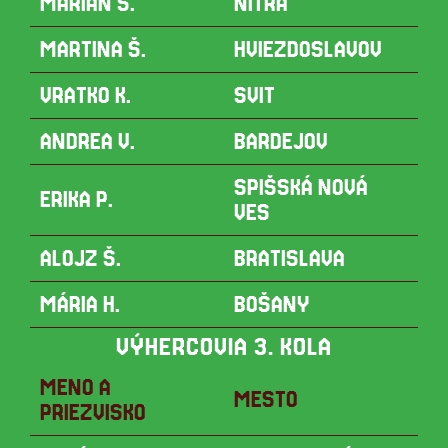
MARIÁN Š.
NITRA
MARTINA Š.
HVIEZDOSLAVOV
VRATKO K.
SVIT
ANDREA V.
BARDEJOV
SPIŠSKÁ NOVÁ
ERIKA P.
VES
ALOJZ Š.
BRATISLAVA
MÁRIA H.
BOŠANY
VÝHERCOVIA 3. KOLA
MENO A
MESTO
PRIEZVISKO